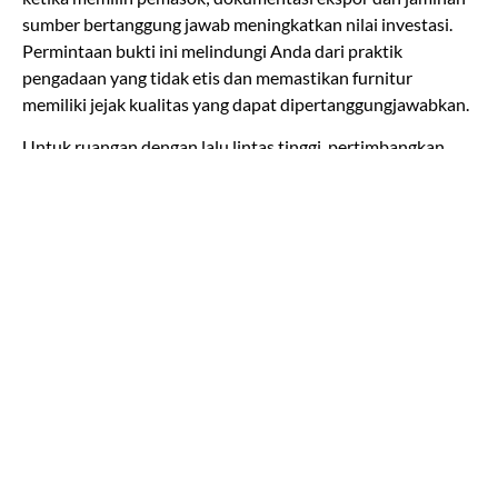
sumber bertanggung jawab meningkatkan nilai investasi.
Permintaan bukti ini melindungi Anda dari praktik
pengadaan yang tidak etis dan memastikan furnitur
memiliki jejak kualitas yang dapat dipertanggungjawabkan.
Untuk ruangan dengan lalu lintas tinggi, pertimbangkan
lapisan pelindung tambahan dan pad kaki yang dirancang
khusus agar permukaan tidak cepat aus. Langkah-langkah
sederhana seperti area rug dan perawatan rutin dapat
memperpanjang umur furniture dan menjaga tampilan
premiumnya.
Desainer kami sering memadukan elemen kayu solid
dengan metal finishing yang lembut untuk menghasilkan
kontras modern yang mewah tanpa kehilangan nuansa
natural. Kombinasi material ini memberi kedalaman visual
serta menambahkan dimensi desain yang disukai pasar
high-end saat ini.