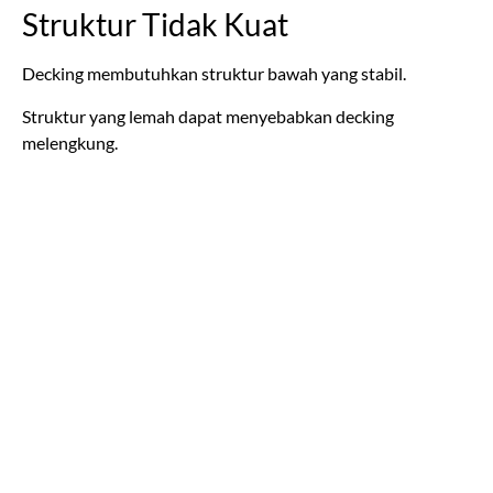
Struktur Tidak Kuat
Decking membutuhkan struktur bawah yang stabil.
Struktur yang lemah dapat menyebabkan decking
melengkung.
Decking kayu tahan lama Indonesia
membutuhkan rangka
yang kokoh.
Kadar Air Tidak Stabil
Kayu dengan kadar air tinggi dapat menyusut setelah
dipasang.
Penyusutan menyebabkan celah yang tidak merata.
Decking kayu tahan lama Indonesia
sebaiknya
menggunakan kayu yang sudah dikeringkan.