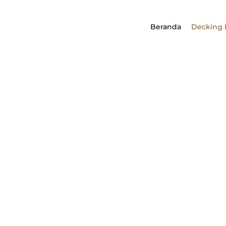
Decking Kayu Ou
Beranda
Decking 