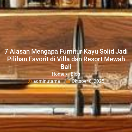
7 Alasan Mengapa Furnitur Kayu Solid Jadi
Pilihan Favorit di Villa dan Resort Mewah
Bali
Home
Blog
adminutama
Oktober 8, 2025