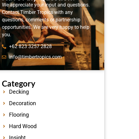
We appreciate your input and questions.
Contact Timber Tropics with any
questions, comments or partnership
opportunities. We are very happy to help
you.
+62 823 3257 2828
info@timbertropics.com
Category
Decking
Decoration
Flooring
Hard Wood
Insight