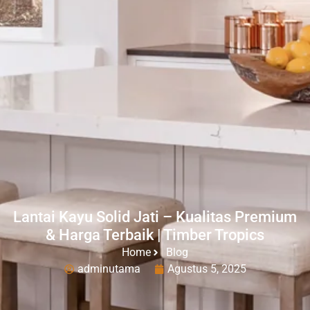
Lantai Kayu Solid Jati – Kualitas Premium
& Harga Terbaik | Timber Tropics
Home
Blog
adminutama
Agustus 5, 2025