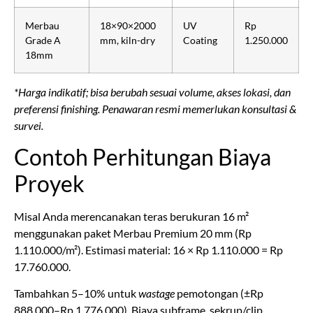
Merbau
18×90×2000
UV
Rp
Grade A
mm, kiln-dry
Coating
1.250.000
18mm
*Harga indikatif; bisa berubah sesuai volume, akses lokasi, dan
preferensi finishing. Penawaran resmi memerlukan konsultasi &
survei.
Contoh Perhitungan Biaya
Proyek
Misal Anda merencanakan teras berukuran 16 m²
menggunakan paket Merbau Premium 20 mm (Rp
1.110.000/m²). Estimasi material: 16 × Rp 1.110.000 = Rp
17.760.000.
Tambahkan 5–10% untuk
wastage
pemotongan (±Rp
888.000–Rp 1.776.000). Biaya subframe, sekrup/clip