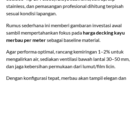
stainless, dan pemasangan profesional dihitung terpisah
sesuai kondisi lapangan.
Rumus sederhana ini memberi gambaran investasi awal
sambil mempertahankan fokus pada
harga decking kayu
merbau per meter
sebagai baseline material.
Agar performa optimal, rancang kemiringan 1–2% untuk
mengalirkan air, sediakan ventilasi bawah lantai 30–50 mm,
dan jaga kebersihan permukaan dari lumut/film licin.
Dengan konfigurasi tepat, merbau akan tampil elegan dan
nyaman dipijak.
Kapan Memilih Merbau vs
Ulin?
Merbau cocok untuk balkon, gazebo, atau teras
semi-
outdoor
yang memiliki atap pelindung.